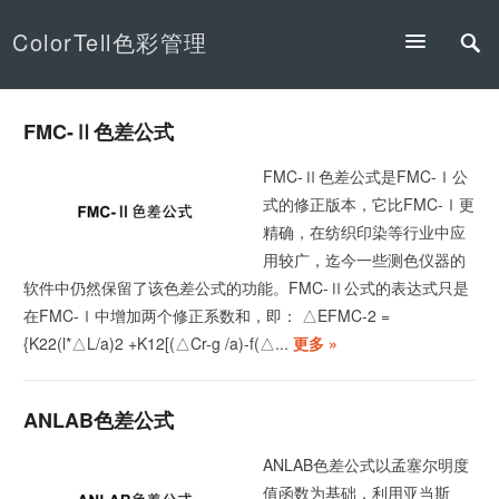
ColorTell色彩管理
FMC-Ⅱ色差公式
FMC-Ⅱ色差公式是FMC-Ⅰ公
式的修正版本，它比FMC-Ⅰ更
精确，在纺织印染等行业中应
用较广，迄今一些测色仪器的
软件中仍然保留了该色差公式的功能。FMC-Ⅱ公式的表达式只是
在FMC-Ⅰ中增加两个修正系数和，即： △EFMC-2 =
{K22(l*△L/a)2 +K12[(△Cr-g /a)-f(△...
更多 »
ANLAB色差公式
ANLAB色差公式以孟塞尔明度
值函数为基础，利用亚当斯