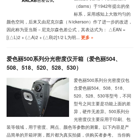
（dams）于1942年提出的坐
标系，采用感知上大致均匀的
颜色空间，后来又由尼克尔森（Ｎickerson）作了进一步的改进，
因此称为亚当斯－尼克尔森色差公式，其表达式为： △EAN =
[(△L)2 + (△A)2 + (△B)2]1/2 L为明...
更多 »
爱色丽500系列分光密度仪开箱（爱色丽504、
508、518、520、528、530）
爱色丽500系列分光密度仪包
含爱色丽504、508、518、
520、528、530等型号，不同
型号之间主要是功能上面的差
异，硬件无差异。500系列分
光密度仪主要应用于印刷、包
装等领域，用于密度、网点、颜色等参数的测量。以下内容是产
品简单的开箱评测，图片都为真实拍摄，供购买者参考。 当你购