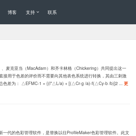
博客
支持
联系
e）、麦克亚当（MacAdam）和齐卡林格（Chickering）共同提出这一
直接用于色差的评价而不需要向其他表色系统进行转换，其由三刺激
 △EFMC-1 = {(l*△L/a) + [(△Cr-g /a)-f(△Cy-b /b)]2 ...
更
是爱色丽新一代的色彩管理软件，是替换以往ProfileMaker色彩管理软件。此文