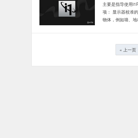
主要是指导使用i1P
项： 显示器校准
物体，例如墙、地板
文
« 上一页
章
分
页