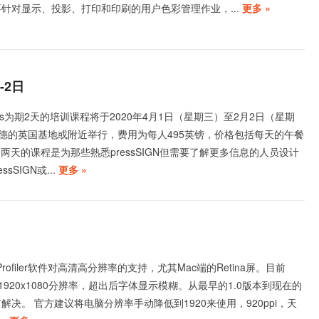
o3主要针对显示、投影、打印和印刷的用户色彩管理作业，...
更多 »
-2日
Experts为期2天的培训课程将于2020年4月1日（星期三）至2月2日（星期
德的英国基地或附近举行，费用为每人495英镑，价格包括每天的午餐
两天的课程是为那些熟悉pressSIGN但需要了解更多信息的人员设计
sSIGN或...
更多 »
rofiler软件对高清高分辨率的支持，尤其Mac端的Retina屏。目前
最大支持1920x1080分辨率，超出后字体显示模糊。从最早的1.0版本到现在的
有解决。 官方建议将电脑分辨率手动降低到1920来使用，920ppi，天