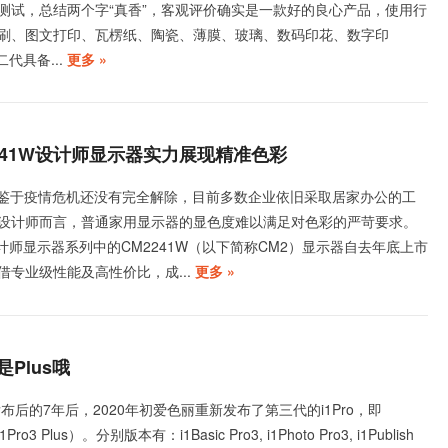
测试，总结两个字“真香”，客观评价确实是一款好的良心产品，使用行
刷、图文打印、瓦楞纸、陶瓷、薄膜、玻璃、数码印花、数字印
2二代具备...
更多 »
2241W设计师显示器实力展现精准色彩
13日 鉴于疫情危机还没有完全解除，目前多数企业依旧采取居家办公的工
设计师而言，普通家用显示器的显色度难以满足对色彩的严苛要求。
ptD设计师显示器系列中的CM2241W（以下简称CM2）显示器自去年底上市
借专业级性能及高性价比，成...
更多 »
是Plus哦
E)发布后的7年后，2020年初爱色丽重新发布了第三代的i1Pro，即
ro3 Plus）。分别版本有：i1Basic Pro3, i1Photo Pro3, i1Publish