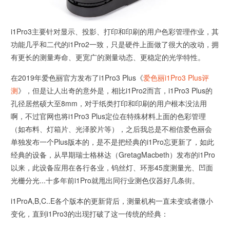
i1Pro3主要针对显示、投影、打印和印刷的用户色彩管理作业，其
功能几乎和二代的i1Pro2一致，只是硬件上面做了很大的改动，拥
有更长的测量寿命、更宽广的测量动态、更稳定的光学特性。
在2019年爱色丽官方发布了i1Pro3 Plus《
爱色丽i1Pro3 Plus评
测
》，但是让人出奇的意外是，相比i1Pro2而言，i1Pro3 Plus的
孔径居然硕大至8mm，对于纸类打印和印刷的用户根本没法用
啊，不过官网也将i1Pro3 Plus定位在特殊材料上面的色彩管理
（如布料、灯箱片、光泽胶片等），之后我总是不相信爱色丽会
单独发布一个Plus版本的，是不是把经典的i1Pro忘更新了，如此
经典的设备，从早期瑞士格林达（GretagMacbeth）发布的i1Pro
以来，此设备应用在各行各业，钨丝灯、环形45度测量光、凹面
光栅分光...十多年前i1Pro就甩出同行业测色仪器好几条街。
i1ProA,B,C..E各个版本的更新背后，测量机构一直未变或者微小
变化，直到i1Pro3的出现打破了这一传统的经典：