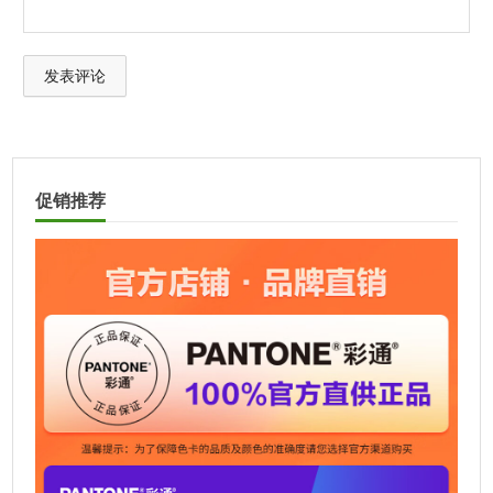
A
l
t
促销推荐
e
r
n
a
t
i
v
e
: