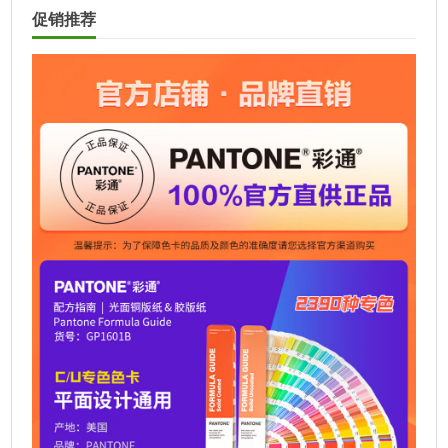
t
促销推荐
e
r
n
a
t
i
v
e
: