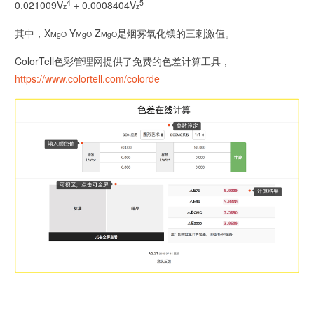
4
5
0.021009V
+ 0.0008404V
z
z
其中，X
Y
Z
是烟雾氧化镁的三刺激值。
MgO
MgO
MgO
ColorTell色彩管理网提供了免费的色差计算工具，
https://www.colortell.com/colorde