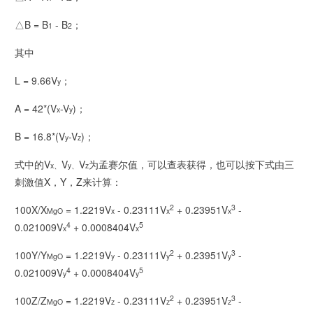
△B = B
- B
；
1
2
其中
L = 9.66V
；
y
A = 42*(V
-V
)；
x
y
B = 16.8*(V
-V
)；
y
z
式中的V
V
V
为孟赛尔值，可以查表获得，也可以按下式由三
x、
y、
z
刺激值X，Y，Z来计算：
2
3
100X/X
= 1.2219V
- 0.23111V
+ 0.23951V
-
MgO
x
x
x
4
5
0.021009V
+ 0.0008404V
x
x
2
3
100Y/Y
= 1.2219V
- 0.23111V
+ 0.23951V
-
MgO
y
y
y
4
5
0.021009V
+ 0.0008404V
y
y
2
3
100Z/Z
= 1.2219V
- 0.23111V
+ 0.23951V
-
MgO
z
z
z