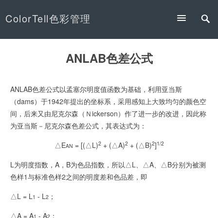
ColorTell色彩管理
ANLAB色差公式
ANLAB色差公式以孟塞尔明度值函数为基础，利用亚当斯
（dams）于1942年提出的坐标系，采用感知上大致均匀的颜色空
间，后来又由尼克尔森（Ｎickerson）作了进一步的改进，因此称
为亚当斯－尼克尔森色差公式，其表达式为：
2
2
2
1/2
△E
= [(△L)
+ (△A)
+ (△B)
]
AN
L为明度指数，A，B为色品指数，所以△L、△A、△B分别为被测
色样1与标准色样2之间的明度差和色品差，即
△L = L
- L
；
1
2
△A = A
- A
；
1
2