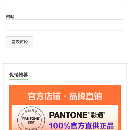
网站
A
l
t
促销推荐
e
r
n
a
t
i
v
e
: