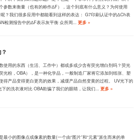
这个参数来衡量（也有的称作ΔF），这个到底有什么意义？为何使用
量呢？我们很多应用中都能看到这样的表达： G7印刷认证中的ΔCh表
SIGN检测报告中的ΔF表示灰平衡 众所周...
更多 »
的？
数使用的东西（生活、工作中）都或多或少含有荧光增白剂吗？荧光
荧光粉，OBA），是一种化学品，一般制造厂家将它添加到纸张、塑
使得产品变得更白更亮的效果，减缓产品自然变黄的过程。 UV光下的
光下的洗衣液对比 OBA欺骗了我们的眼睛，让我们...
更多 »
是最小的图像点或像素的数量(一个由“图片”和“元素”派生而来的单