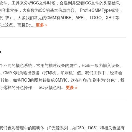
软件、工具来分析iCC文件时候，会遇到并查看iCC文件的头部信息，
容非常多，大多数为iCC的基本信息内容。 ProfileCMMType标签，
引擎）。大多我们常见的CMM有ADBE、APPL、LOGO、XRIT等
止这些。而且De...
更多 »
？
是两个不同的颜色系统，常用与描述设备的属性，RGB一般为输入设备、
，CMYK则为输出设备（打印机、印刷机）值。我们工作中，经常会
K的转换，如将RGB的图片转换成CMYK，这在打印/印刷中为“分色”，我
这样的分色操作。 ISO及颜色相...
更多 »
我们色彩管理中的照明体（D光源系列，如D50、D65）和相关色温有