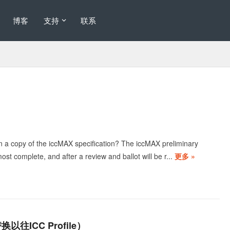
博客
支持
联系
 a copy of the iccMAX specification? The iccMAX preliminary
most complete, and after a review and ballot will be r...
更多 »
往ICC Profile）