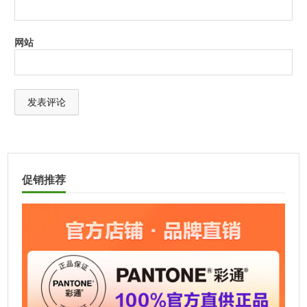
网站
A
l
t
促销推荐
e
r
n
a
t
i
v
e
: