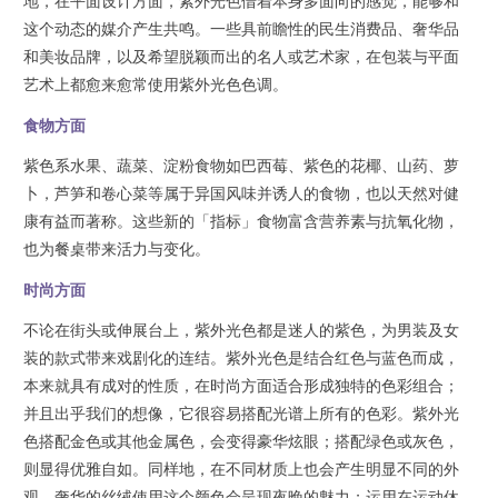
地，在平面设计方面，紫外光色借着本身多面向的感觉，能够和
这个动态的媒介产生共鸣。一些具前瞻性的民生消费品、奢华品
和美妆品牌，以及希望脱颖而出的名人或艺术家，在包装与平面
艺术上都愈来愈常使用紫外光色色调。
食物方面
紫色系水果、蔬菜、淀粉食物如巴西莓、紫色的花椰、山药、萝
卜，芦笋和卷心菜等属于异国风味并诱人的食物，也以天然对健
康有益而著称。这些新的「指标」食物富含营养素与抗氧化物，
也为餐桌带来活力与变化。
时尚方面
不论在街头或伸展台上，紫外光色都是迷人的紫色，为男装及女
装的款式带来戏剧化的连结。紫外光色是结合红色与蓝色而成，
本来就具有成对的性质，在时尚方面适合形成独特的色彩组合；
并且出乎我们的想像，它很容易搭配光谱上所有的色彩。紫外光
色搭配金色或其他金属色，会变得豪华炫眼；搭配绿色或灰色，
则显得优雅自如。同样地，在不同材质上也会产生明显不同的外
观。奢华的丝绒使用这个颜色会呈现夜晚的魅力；运用在运动休