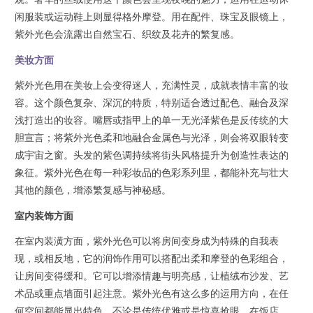
闲服装或运动鞋上则显得格外摩登。用在配件、珠宝及眼镜上，
紫外光色会流露出自然宝石、织纹及花卉的繁复感。
美妆方面
紫外光色用在美妆上会变得迷人，充满性灵，成就表情丰富的妆
容。这个颜色复杂、深沉的特质，特别适合透过配色、融合及深
浅打造出的妆容。嘴唇或指甲上的单一无光泽紫色是反传统的大
胆宣言；将紫外光色柔和地融合金属色与光泽，则会将双眼转变
成宇宙之窗。头发的紫色调持续将街头风格提升为创造性表达的
象征。紫外光色在每一种彩妆品的色彩系列里，都能补充与壮大
其他的颜色，增添繁复感与神秘感。
室内装饰方面
在室内装潢方面，紫外光色可以将房间变身成为特殊的自我表
现，或相反地，它的润饰作用可以搭配出柔和摩登的色彩组合，
让房间变得缓和。它可以增添情趣与明亮感，让植绒布沙发、艺
术品或重点墙面引起注意。紫外光色有这么多的运用方向，在任
何空间都能显出特色，不论是传统优雅或是惊喜抢眼。在饭店