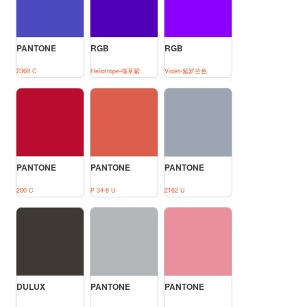
PANTONE
RGB
RGB
2368 C
Heliotrope-缬草紫
Violet-紫罗兰色
PANTONE
PANTONE
PANTONE
200 C
P 34-8 U
2162 U
DULUX
PANTONE
PANTONE