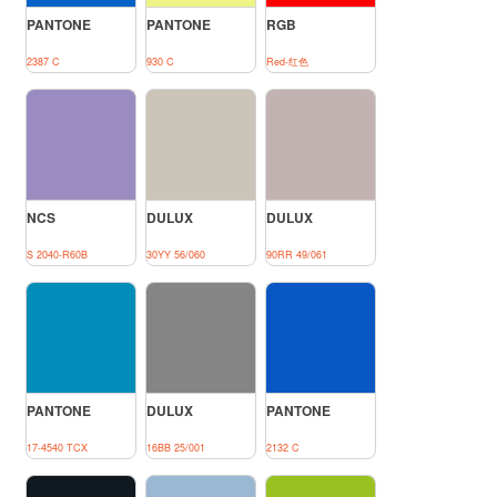
PANTONE
PANTONE
RGB
2387 C
930 C
Red-红色
NCS
DULUX
DULUX
S 2040-R60B
30YY 56/060
90RR 49/061
PANTONE
DULUX
PANTONE
17-4540 TCX
16BB 25/001
2132 C