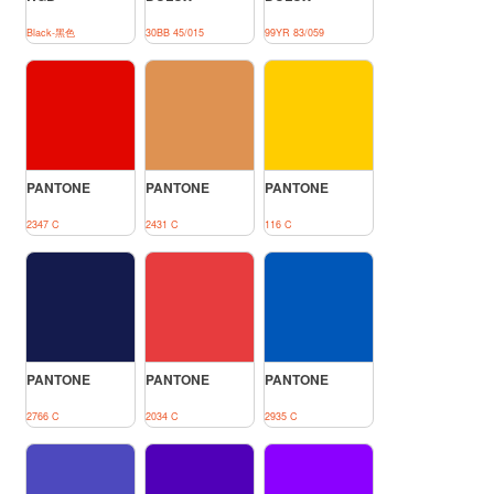
Black-黑色
30BB 45/015
99YR 83/059
PANTONE
PANTONE
PANTONE
2347 C
2431 C
116 C
PANTONE
PANTONE
PANTONE
2766 C
2034 C
2935 C