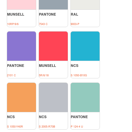
MUNSELL
PANTONE
RAL
10RP/9/6
7543 C
9003-P
PANTONE
MUNSELL
NCS
2101 C
5R/6/18
S 1050-B10G
NCS
NCS
PANTONE
S 1050-Y40R
S 2005-R70B
P 124-4 U