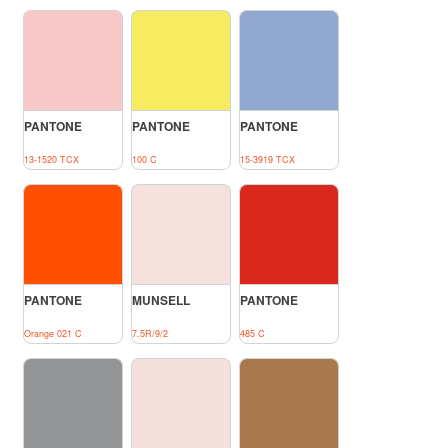
PANTONE
PANTONE
PANTONE
13-1520 TCX
100 C
15-3919 TCX
PANTONE
MUNSELL
PANTONE
Orange 021 C
7.5R/9/2
485 C