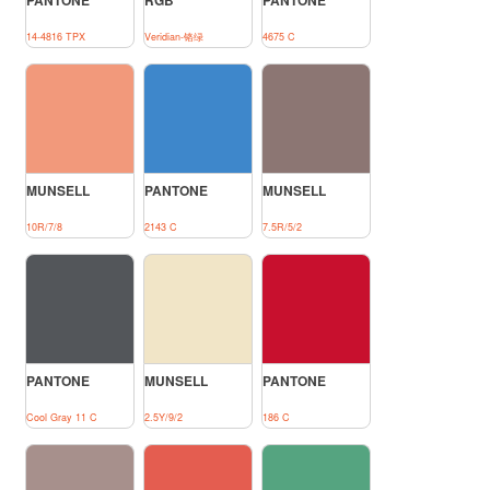
PANTONE
RGB
PANTONE
14-4816 TPX
Veridian-铬绿
4675 C
MUNSELL
PANTONE
MUNSELL
10R/7/8
2143 C
7.5R/5/2
PANTONE
MUNSELL
PANTONE
Cool Gray 11 C
2.5Y/9/2
186 C