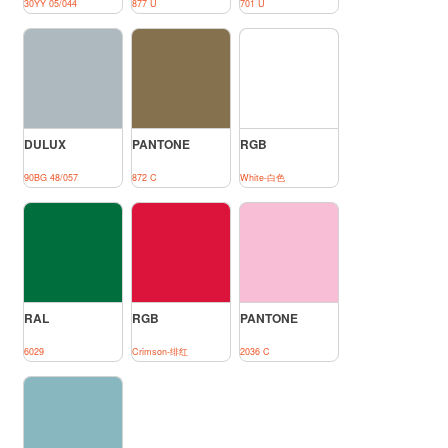
30YY 05/044
877 U
701 U
DULUX
PANTONE
RGB
90BG 48/057
872 C
White-白色
RAL
RGB
PANTONE
6029
Crimson-绯红
2036 C