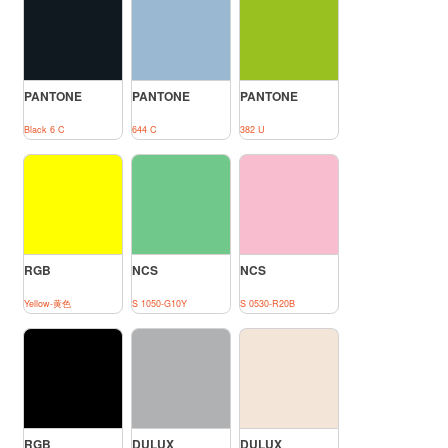
PANTONE
PANTONE
PANTONE
Black 6 C
644 C
382 U
RGB
NCS
NCS
Yellow-黄色
S 1050-G10Y
S 0530-R20B
RGB
DULUX
DULUX