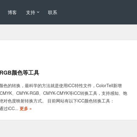
博客
支持
联系
K转RGB颜色等工具
颜色的转换，最科学的方法就是使用iCC特性文件，ColorTell新增
B-CMYK、CMYK-RGB、CMYK-CMYK等iCC转换工具，支持感知、饱
绝对色度映射转换方式。 目前网站有以下iCC颜色转换工具：
通过iCC...
更多 »