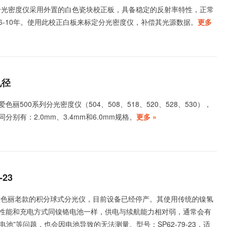
列分光密度仪采用外置的白色瓷块校正板，具备稳定的反射率特性，正常
6-10年。使用此校正白板来标定分光密度仪，补偿其光源数据。
更多
孔径
丽500系列分光密度仪（504、508、518、520、528、530），
分别有：2.0mm、3.4mm和6.0mm规格。
更多 »
-23
爱色丽老款的积分球式分光仪，目前设备已经停产。其使用传统的镍氢
性能和充电方式同镍铬电池一样，供电与续航能力相对弱，通常会有
查电池”等问题，也会因电池导致的无法测量。型号：SP62-79-23，适