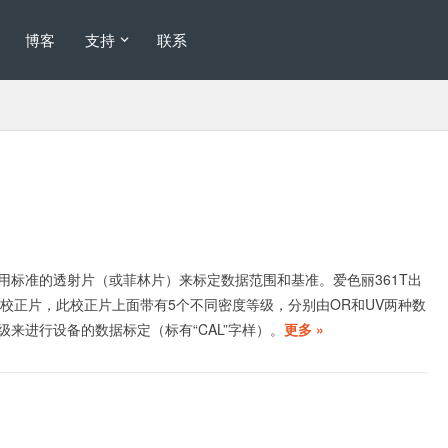
博客
支持
联系
用标准的透射片（或菲林片）来标定数据范围和基准。爱色丽361T出
68校正片，此校正片上面带有5个不同密度等级，分别由OR和UV两种数
级来进行设备的数据标定（标有“CAL”字样）。
更多 »