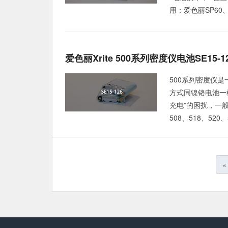
用：爱色丽SP60
爱色丽Xrite 500系列密度仪电池SE15-1
500系列密度仪
方式同镍铬电池一
充电”的困扰，一般
508、518、52
文
«
章
分
页