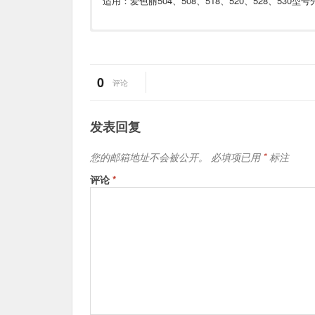
适用：爱色丽504、508、518、520、528、530型
使用标准的白色瓷砖
标定反射率范围：400~700nm
0
评论
发表回复
您的邮箱地址不会被公开。
必填项已用
*
标注
评论
*