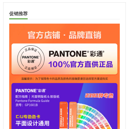
l
t
促销推荐
e
r
n
a
t
i
v
e
: