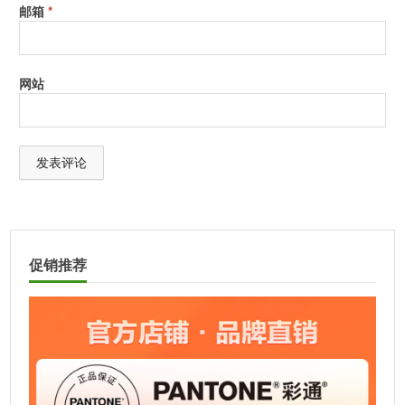
邮箱
*
网站
A
l
t
促销推荐
e
r
n
a
t
i
v