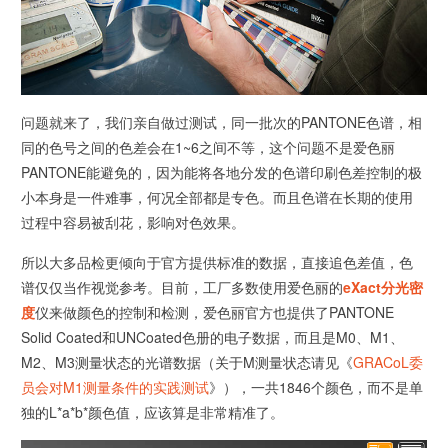
问题就来了，我们亲自做过测试，同一批次的PANTONE色谱，相
同的色号之间的色差会在1~6之间不等，这个问题不是爱色丽
PANTONE能避免的，因为能将各地分发的色谱印刷色差控制的极
小本身是一件难事，何况全部都是专色。而且色谱在长期的使用
过程中容易被刮花，影响对色效果。
所以大多品检更倾向于官方提供标准的数据，直接追色差值，色
谱仅仅当作视觉参考。目前，工厂多数使用爱色丽的
eXact分光密
度
仪来做颜色的控制和检测，爱色丽官方也提供了PANTONE
Solid Coated和UNCoated色册的电子数据，而且是M0、M1、
M2、M3测量状态的光谱数据（关于M测量状态请见《
GRACoL委
员会对M1测量条件的实践测试
》），一共1846个颜色，而不是单
独的L*a*b*颜色值，应该算是非常精准了。