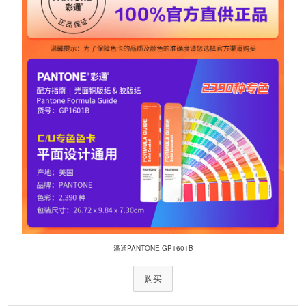
e
:
潘通PANTONE GP1601B
购买