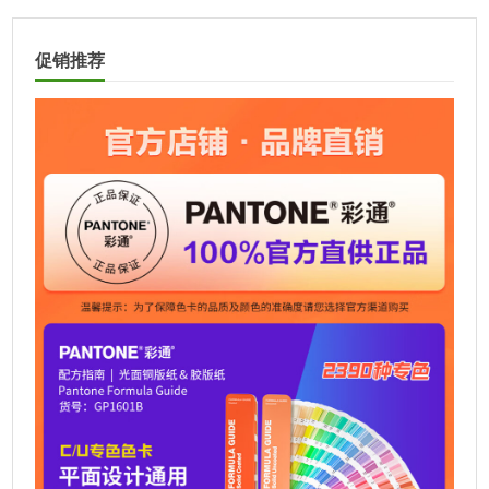
l
t
促销推荐
e
r
n
a
t
i
v
e
: