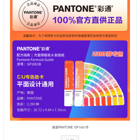
i
v
e
:
潘通PANTONE GP1601B