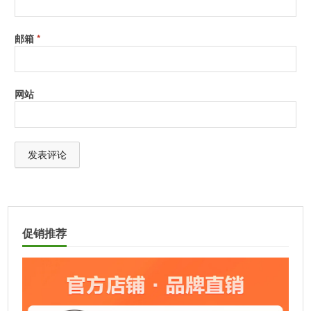
邮箱
*
网站
A
l
t
促销推荐
e
r
n
a
t