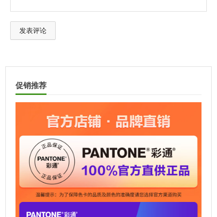
孔径
4.5 mm (0.18”)
颜色
黑色
设备尺寸
i1Pro 仪器: 155 mm x 66 mm x 67 mm (6.1”
A
x 2.6” x 2.6”)
l
i1 扫描尺: 337 mm x 102 mm (13.3” x 4.0”)
t
i1 板垫: 355 mm x 265 mm (14.0” x 10.4”)
促销推荐
e
重量
i1Pro 仪器: 245 g (8.6 oz)
r
n
包装尺寸
13.7" x 6.1" x 17.0" / 348 mm x 155 mm x
a
434 mm
t
通信接口
USB 1.1
i
v
语言支持
Chinese (Simplified), English, French,
e
German, Italian, Japanese, Korean,
:
Portuguese, Spanish
软件开发
仅对OEM客户开放
包