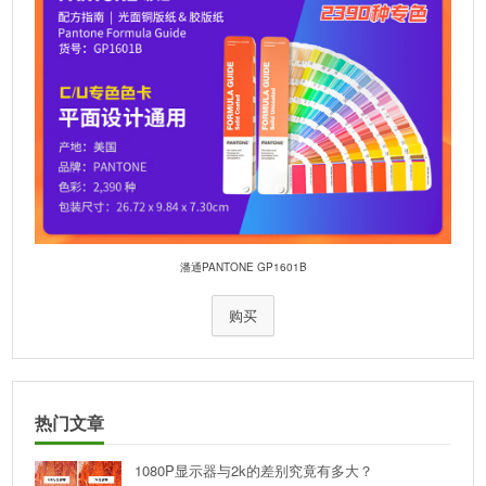
测量衬垫
白色, ISO 13655:2009;
保修
1年
包含组件
i1Pro2仪器、校正版、光源测量头、显示器
挂件、定点测量配件、扫描尺、垫板、USB
线、i1Profiler软件、操作手册、校正报告等
Macintosh
MacOS X 10.7.x, 10.8.x, 10.9.x, 10.10.x, or
10.11.x (witd latest upgrades installed)
Windows
Windows 7, 8, 8.1, 10 (witd latest Service
Pack installed)
潘通PANTONE GP1601B
购买
热门文章
1080P显示器与2k的差别究竟有多大？