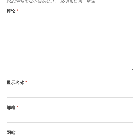
您的邮箱地址不会被公开。
必填项已用
*
标注
爱色丽X-Rite Device Services下载
评论
照射光斑
*
3.5 mm (0.14”)
光源
A光源和 UV LED
测量条件
• UV 包含 - ISO 13655:2009 M0
• D50 - ISO 13655:2009 M1
• UV 排除滤镜 - ISO 13655:2009 M2
扫描模式
200 次/秒
扫描色块
7 x 10 mm (0.28” x 0.39”) 使用感应导轨；
10 x 10 mm (0.39” x 0.39”) 没有感应导轨
显示名称
*
光波间隔
10nm；采样间隔3.5nm
光谱分析
i1内置全息衍射光栅，128像素二极管阵列
仪
邮箱
*
光谱范围
380 - 730 nm
光谱显示
380 - 730 nm in 10 nm steps
网站
支持格式
ICC 文件