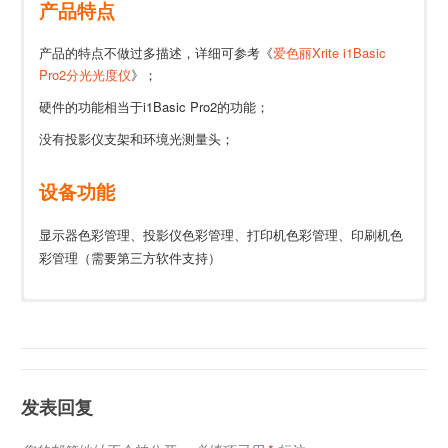
产品特点
产品的特点不做过多描述，详细可参考《
爱色丽Xrite i1Basic
Pro2分光光度仪
》；
硬件的功能相当于i1Basic Pro2的功能；
没有投影仪支架和环境光测量头；
设备功能
显示器色彩管理、投影仪色彩管理、打印机色彩管理、印刷机色
彩管理（需要第三方软件支持）
爱色丽Xrite i1Profiler色彩管理软件下载
淘宝链接：
点击进入
短期重复
参考: 0.1 ∆E94* (D50,2°, 每隔3秒测量白色)
性
爱色丽Xrite ColorChecker PassPort相机校正软件下载
PANTONE Color Manager潘通色彩管理器软件下载
几何条件
45°/0° 环形光源, ISO 13655:2009
发表回复
ColorChecker SG和ColorChecker最新的参考数据(用于扫描仪、
仪器台间
0.4 ∆E94* average, 1.0 ∆E94* max. 12 BCRA
相机色彩管理)
差
tiles (D50, 2º))