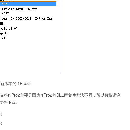
新版本的i1Pro.dll
如果不能支持i1Pro2主要是因为i1Pro2的DLL库文件方法不同，所以替换适合
L文件下载。
件）
件）