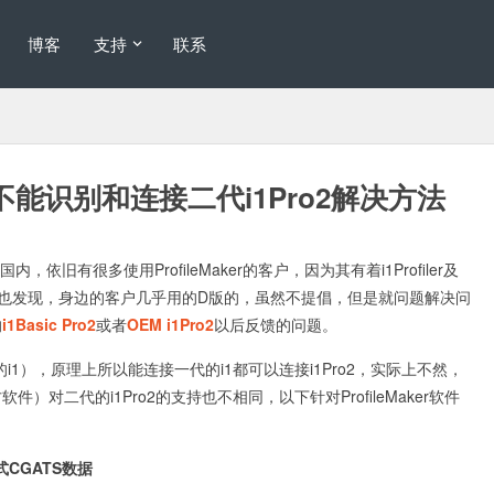
博客
支持
联系
软件不能识别和连接二代i1Pro2解决方法
内，依旧有很多使用ProfileMaker的客户，因为其有着i1Profiler及
编也发现，身边的客户几乎用的D版的，虽然不提倡，但是就问题解决问
的
i1Basic Pro2
或者
OEM i1Pro2
以后反馈的问题。
代的i1），原理上所以能连接一代的i1都可以连接i1Pro2，实际上不然，
对二代的i1Pro2的支持也不相同，以下针对ProfileMaker软件
格式CGATS数据