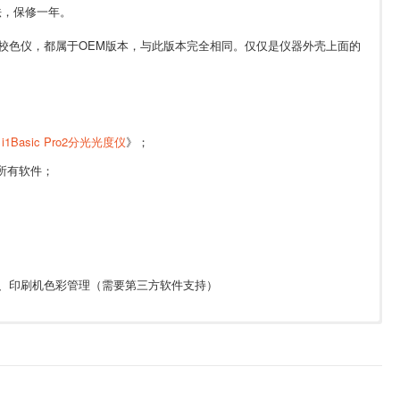
方法，保修一年。
内置的校色仪，都属于OEM版本，与此版本完全相同。仅仅是仪器外壳上面的
 i1Basic Pro2分光光度仪
》；
er所有软件；
、印刷机色彩管理（需要第三方软件支持）
3秒测量白色)
载