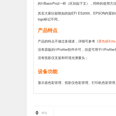
的i1BasicPro2一样（区别如下文），同样的使用
其实大家比较熟知的如EFI ES2000、EPSON
logo标记不同。
产品特点
产品的特点不做过多描述，详细可参考《
爱色丽Xrite
没有原版的i1Profiler软件许可，但是可用于i1Profil
没有投影仪支架和环境光测量头；
设备功能
显示器色彩管理、投影仪色彩管理、打印机色彩管理
爱色丽Xrite i1Profiler色彩管理软件下载
淘宝链接：
点击进入
短期重复
参考: 0.1 ∆E94* (D50,2°, 每隔
性
爱色丽Xrite ColorChecker PassPort相机校正软件下
1688链接：
点击进入
0
评论