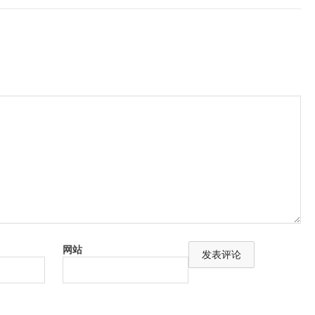
数据(用于扫描仪、相机色彩管理)
12 BCRA tiles (D50, 2º))
2
用感应导轨；10 x 10 mm (0.39” x 0.39”) 没有感应导轨
极管阵列
网站
A
l