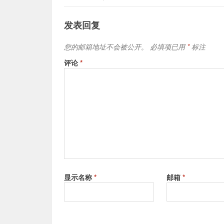
PANTONE Color Manager潘通色彩管理器软件下载
几何条件
45°/0° 环形光源, ISO 13655:2009
ColorChecker SG和ColorChecker最新的参考
仪器台间
0.4 ∆E94* average, 1.0 ∆E94* max. 
发表回复
差
爱色丽X-Rite Device Services下载
您的邮箱地址不会被公开。
必填项已用
*
标注
照射光斑
3.5 mm (0.14”)
评论
*
光源
A光源和 UV LED
测量条件
• UV 包含 - ISO 13655:2009 M0
• D50 - ISO 13655:2009 M1
• UV 排除滤镜 - ISO 13655:2009 M
扫描模式
200 次/秒
扫描色块
7 x 10 mm (0.28” x 0.39”) 使
光波间隔
10nm；采样间隔3.5nm
光谱分析
i1内置全息衍射光栅，128像素二
显示名称
*
邮箱
*
仪
光谱范围
380 - 730 nm
光谱显示
380 - 730 nm in 10 nm steps