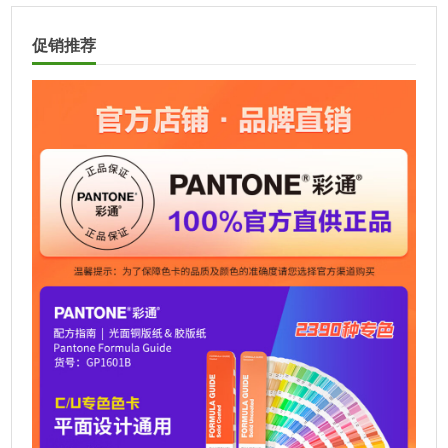
l
t
促销推荐
e
r
n
a
t
i
v
e
: