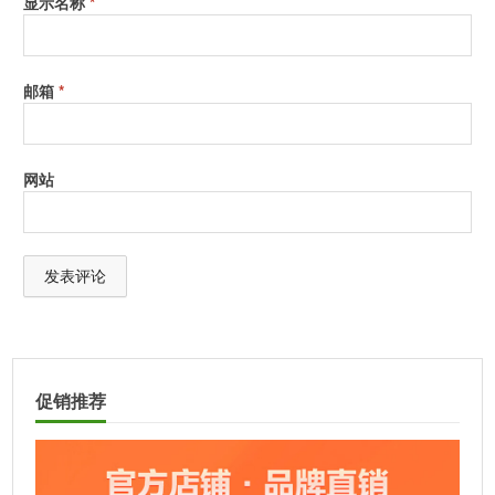
显示名称
*
邮箱
*
网站
A
l
t
促销推荐
e
r
n
a