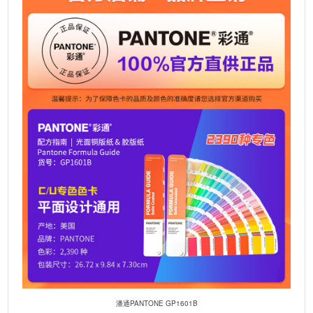
t
i
v
e
:
潘通PANTONE GP1601B