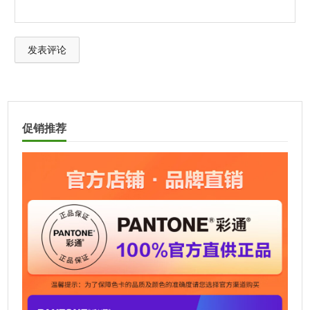
A
l
t
促销推荐
e
r
n
a
t
i
v
e
: