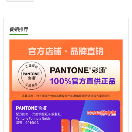
A
l
t
促销推荐
e
r
n
a
t
i
v
e
: