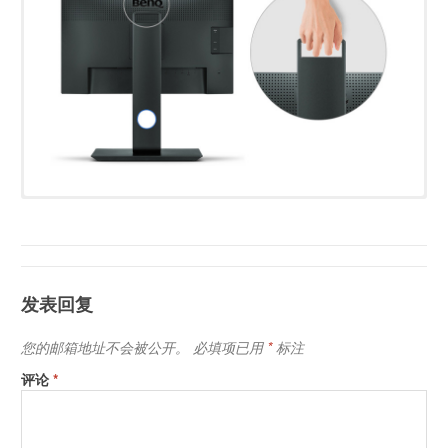
尺寸比例
27
面板类型
IPS
发表回复
分辨率（像素）
3840x2160
您的邮箱地址不会被公开。
必填项已用
*
标注
亮度值
350
评论
*
静态对比度
1000：1
介调响应时间
5ms