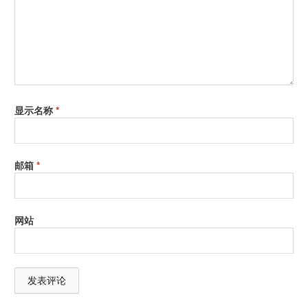
宽高比
16：9
色彩显示
10.7亿
爱眼技术
Flicker-Free技术
显示位深
10-bit
色域
100% Rec.709/100% sRGB, 99%
显示名称
*
Adobe RGB, 93% DCI-P3
输入输出接口
HDMI 2.0x2/ DP1.4/USB-Type C
邮箱
*
USB接口
上行：USB3.1（Gen1）-Type B*1、
USB3.1（Gen2）-Type B*1，下行：
USB3.1（Gen1）-Type A*2
网站
黑白模式
支持
HDR模式
支持
分屏/画中画
支持
OSD控制器
支持