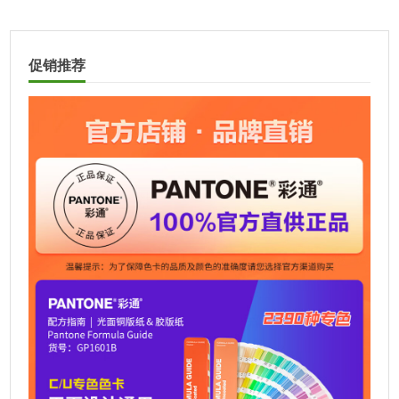
A
双色模式
支持
l
（GamutDuo）
t
促销推荐
遮光罩
竖向和横向
e
r
n
a
t
i
v
e
: