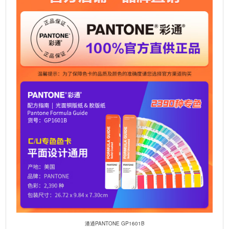
t
i
v
e
:
潘通PANTONE GP1601B