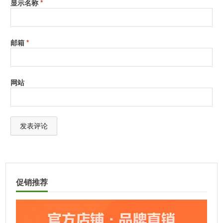
显示名称
*
邮箱
*
网站
A
l
t
促销推荐
e
r
n
a