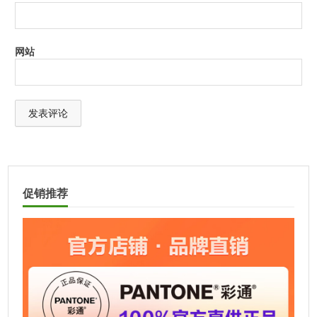
网站
A
l
t
促销推荐
e
r
n
a
t
i
v
e