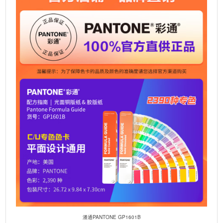
t
i
v
e
:
潘通PANTONE GP1601B