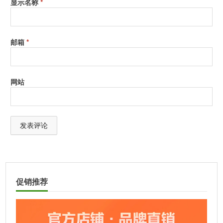
显示名称
*
邮箱
*
网站
A
l
t
促销推荐
e
r
n
a