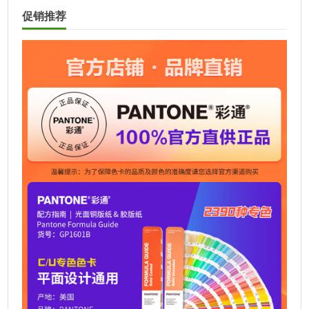
t
促销推荐
e
r
n
a
t
i
v
e
: