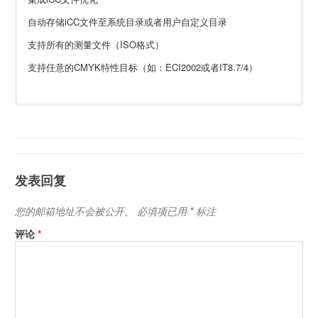
自动存储iCC文件至系统目录或者用户自定义目录
支持所有的测量文件（ISO格式）
支持任意的CMYK特性目标（如：ECI2002或者IT8.7/4）
包含配件
basiCColor print 打印机+印刷色彩管理软件下载
basICColor print 软件（WIN|Mac）
TAN码（用于在线许可）
发表回复
其他（加密狗、软件DVD光盘、目标色卡等等，若需要请提前告
知）
您的邮箱地址不会被公开。
必填项已用
*
标注
评论
*
系统要求
Windows:
Windows 7 (32- u. 64-Bit)
1GB RAM, 1GB Available Disk Space