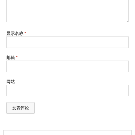
Graphic Card Supporting 1280x1024 Pixel and 24 Bit Color
Depth
Spectrophotometer
显示名称
*
optional: basICColor catch QC, spoTTuner, Match Patch
Macintosh:
邮箱
*
Mac OS X 10.9.5
1GB RAM, 1GB Available Disk Space
Graphic Card Supporting 1280x1024 Pixel and 24 Bit Color
网站
Depth
Spectrophotometer
optional: basICColor catch QC, spoTTuner, Match Patch
A
l