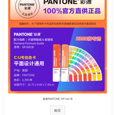
v
e
:
潘通PANTONE GP1601B
购买