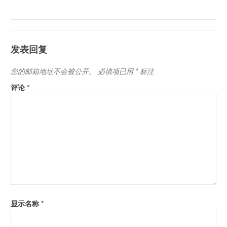
爱色丽Xrite ColorChecker PassPort相机校正软件下载
参考数据：《
ColorChecker SG和ColorChecker最新的参考数
尺寸
8.25 x 11
据
》
爱色丽Xrite i1Profiler色彩管理软件下载
重量
0.5 lbs
ColorChecker色卡上面哪一个是18度灰色
包装尺寸
9 x 12
发表回复
色彩管理中相机校准和DNG配置文件
第三方软件支持
是
色彩管理之-正确的设置相机曝光
您的邮箱地址不会被公开。
必填项已用
*
标注
支持DNG配置兼容
Adobe®
相机色彩管理值白平衡设置
评论
*
Lightroom®
2.0 or newer
Adobe®
Photoshop®
Camera Raw
4.5 or newer
Adobe®
Photoshop®
CS3 or newer
Adobe®
显示名称
*
Photoshop®
Elements 7