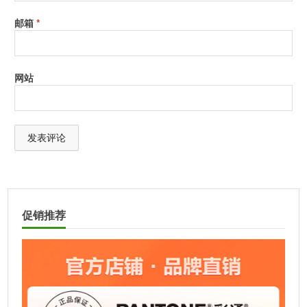
or newer
Adobe®
邮箱
*
Bridge CS3
or newer
网站
A
l
t
促销推荐
e
r
n
a
t
i