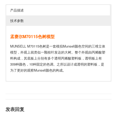
产品描述
技术参数
孟赛尔M70115色树模型
MUNSELL M70115色树是一套模拟Munsell颜色空间的三维立体
模型，外观上就类似一颗枝叶发达的大树。整个外观由丙烯酸塑
料构成，其底板上分别有多个透明丙烯酸塑料板，透明板上有
309种颜色，10种固定的色调。之所以设计成透明的塑料板，是
为了更好的观察Munsell颜色的构成。
高度/宽度
12.5''/16''
基座直径
12''
色样尺寸
1x0.75''
发表回复