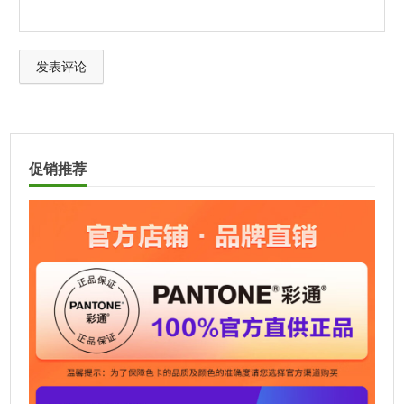
A
l
t
促销推荐
e
r
n
a
t
i
v
e
: