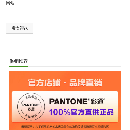
网站
A
l
t
促销推荐
e
r
n
a
t
i
v
e
: