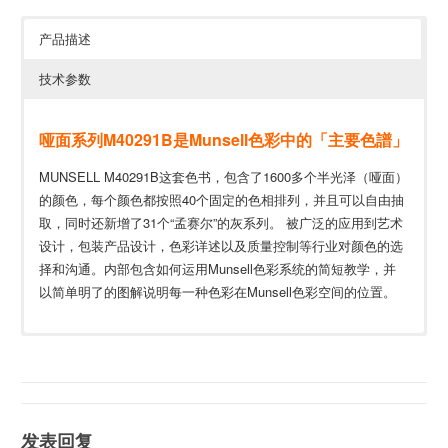
产品描述
技术参数
哑面系列M40291B是Munsell色彩中的「主要色譜」
MUNSELL M40291B这套色书，包含了1600多个半光泽（哑面）
的颜色，每个颜色都按照40个固定的色相排列，并且可以自由抽
取，同时还新增了31个“孟赛尔”的灰系列。 被广泛的应用到艺术
设计，包装产品设计，色彩详述以及质量控制等行业对颜色的选
择和沟通。内部包含如何运用Munsell色彩系统的简短教学，并
以简单明了的图解说明每一种色彩在Munsell色彩空间的位置。
每张活页大小
9.75×11
(25cm×28cm)
颜色样本大小
3/4×1 5/8
发表回复
(2cm×4cm)