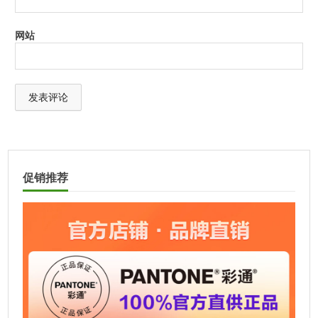
网站
A
l
t
促销推荐
e
r
n
a
t
i
v
e
: