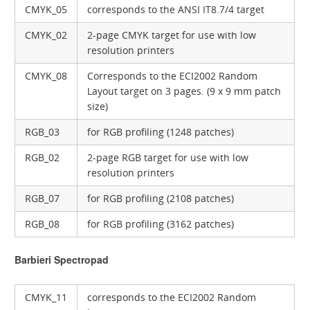
CMYK_05
corresponds to the ANSI IT8.7/4 target
CMYK_02
2-page CMYK target for use with low
resolution printers
CMYK_08
Corresponds to the ECI2002 Random
Layout target on 3 pages. (9 x 9 mm patch
size)
RGB_03
for RGB profiling (1248 patches)
RGB_02
2-page RGB target for use with low
resolution printers
RGB_07
for RGB profiling (2108 patches)
RGB_08
for RGB profiling (3162 patches)
Barbieri Spectropad
CMYK_11
corresponds to the ECI2002 Random