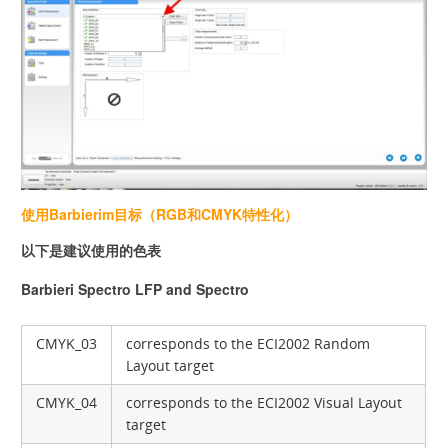
使用Barbierim目标（RGB和CMYK特性化）
以下是建议使用的色表
Barbieri Spectro LFP and Spectro
CMYK_03
corresponds to the ECI2002 Random
Layout target
CMYK_04
corresponds to the ECI2002 Visual Layout
target