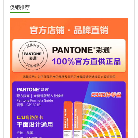
t
促销推荐
e
r
n
a
t
i
v
e
: