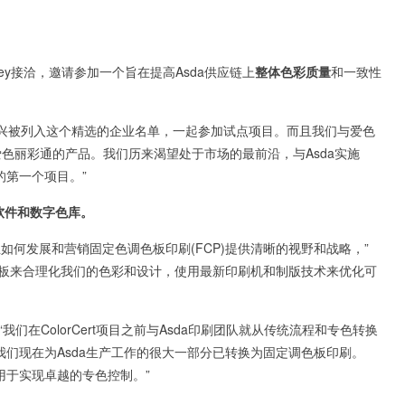
urnley接洽，邀请参加一个旨在提高Asda供应链上
整体色彩质量
和一致性
们很高兴被列入这个精选的企业名单，一起参加试点项目。而且我们与爱色
色丽彩通的产品。我们历来渴望处于市场的最前沿，与Asda实施
成的第一个项目。”
ion软件和数字色库。
为企业如何发展和营销固定色调色板印刷(FCP)提供清晰的视野和战略，”
K调色板来合理化我们的色彩和设计，使用最新印刷机和制版技术来优化可
“我们在ColorCert项目之前与Asda印刷团队就从传统流程和专色转换
久，我们现在为Asda生产工作的很大一部分已转换为固定调色板印刷。
中用于实现卓越的专色控制。”