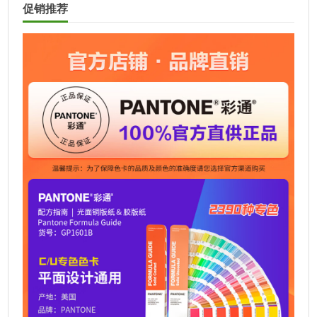
促销推荐
e
r
n
a
t
i
v
e
: