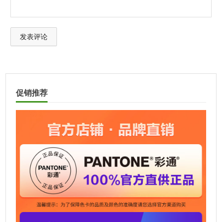
A
l
t
促销推荐
e
r
n
a
t
i
v
e
: