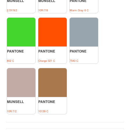
MUNSELL
MUNSELL
PANTONE
2.5Y/9/2
10R/7/8
Warm Gray 6 C
PANTONE
PANTONE
PANTONE
802 C
Orange 021 C
7543 C
MUNSELL
PANTONE
10R/7/2
10139 C