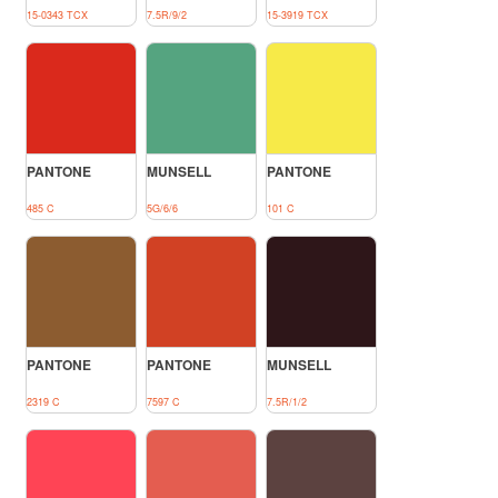
15-0343 TCX
7.5R/9/2
15-3919 TCX
PANTONE
MUNSELL
PANTONE
485 C
5G/6/6
101 C
PANTONE
PANTONE
MUNSELL
2319 C
7597 C
7.5R/1/2