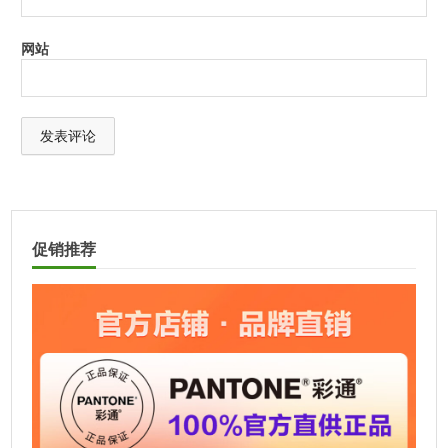
网站
A
l
t
促销推荐
e
r
n
a
t
i
v
e
: