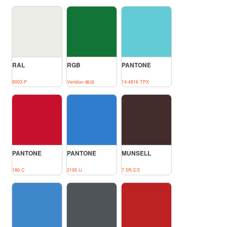
RAL
RGB
PANTONE
9003-P
Veridian-铬绿
14-4816 TPX
PANTONE
PANTONE
MUNSELL
186 C
2195 U
7.5R/2/2