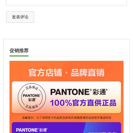
A
l
t
促销推荐
e
r
n
a
t
i
v
e
: