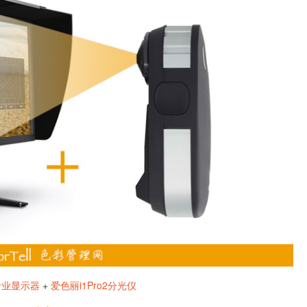
专业显示器
+
爱色丽i1Pro2分光仪