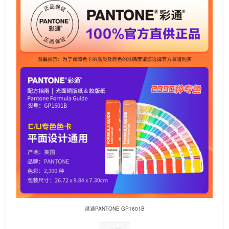
i
v
e
:
潘通PANTONE GP1601B