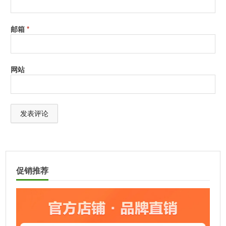
通信接口
USB 1.1
邮箱
*
语言支持
Chinese (Simplified), English, French,
German, Italian, Japanese, Korean,
Portuguese, Spanish
网站
Macintosh
MacOS X 10.7.x, 10.8.x, 10.9.x, 10.10.x, or
10.11.x (witd latest upgrades installed)
Windows
Windows 7, 8, 8.1, 10 (witd latest Service
Pack installed)
A
l
t
促销推荐
e
r
n
a
t