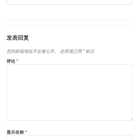
爱色丽Xrite i1Profiler色彩管理软件下载
软件模式
Basic & Advanced
爱色丽Xrite ColorChecker PassPort相机校正软件下载
色卡支持
• ColorChecker Classic and ColorChecker
PANTONE Color Manager潘通色彩管理器软件下载
Digital SG (X-Rite)
发表回复
• Reflective IT 8.7/2 (X-Rite, LaserSoft and
ColorChecker SG和ColorChecker最新的参考数据(用于扫描仪、
Wolf Faust)
相机色彩管理)
您的邮箱地址不会被公开。
必填项已用
*
标注
• Transmissive 4x5 and 35mm IT 8.7/1 (X-
爱色丽X-Rite Device Services下载
Rite, Kodak, LaserSoft and Wolf Faust)
评论
*
包含
i1Profiler软件（显示器、投影仪、扫描仪、
RGB/CMYK/CMYK+打印机和印刷机、
ColorChecker相机校准软件、MINI
ColorChecker色卡、ColorChecker Proof色
卡、PANTONE Color Manager管理软件）
支持格式
ICC 文件
重量
0.495 Ibs / 0.245 kg
包装尺寸
5.70" x 1.10" x 7.58" / 145 mm x 28 mm x
显示名称
*
190 mm