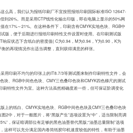
么高，我们认为报纸印刷厂不宜按照报纸印刷国际标准ISO 12647-
增大补偿到26%。而是采用CTP线性化输出印版，即在电脑上显示的50%网
在17%～21%。在这种条件下，印刷含有CMYK实地色块、RGB中
的测试版，便于后期进行报纸印刷特性文件设置时使用。在印刷测试版
状态下含纸白的密度值( C为0.94，M为0.94，Y为0.90，K为
和灰平衡的再现情况作出适当调整，直到获得满意的样张。
用印刷不均匀的印张上的IT8.7/3等测试图来制作印刷特性文件，会
色块、RGB中间色色块、CMY三色叠印色块和CMYK四色梯尺的测试
来设置印刷特性文件为宜。这种方法虽然精确度差一些，但可保证阶调变化
上的纸白、CMYK实地色块、RGB中间色色块及CMY三色叠印色块
在图2中，对于一般图片，将“黑版产生”选项设置为“中”，适当限制亮调
95%”，保证暗调部位有足够的黑色油墨替代黑版;“油墨总量限制”选项
%左右，这样可以充分满足国内卷筒纸胶印机速度较低的特性，有助于油墨