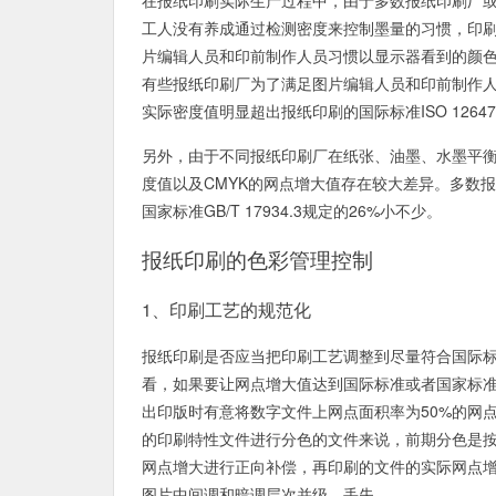
工人没有养成通过检测密度来控制墨量的习惯，印
片编辑人员和印前制作人员习惯以显示器看到的颜
有些报纸印刷厂为了满足图片编辑人员和印前制作人
实际密度值明显超出报纸印刷的国际标准ISO 12647-
另外，由于不同报纸印刷厂在纸张、油墨、水墨平衡
度值以及CMYK的网点增大值存在较大差异。多数报纸印
国家标准GB/T 17934.3规定的26%小不少。
报纸印刷的色彩管理控制
1、印刷工艺的规范化
报纸印刷是否应当把印刷工艺调整到尽量符合国际
看，如果要让网点增大值达到国际标准或者国家标准
出印版时有意将数字文件上网点面积率为50%的网
的印刷特性文件进行分色的文件来说，前期分色是按
网点增大进行正向补偿，再印刷的文件的实际网点增
图片中间调和暗调层次并级、丢失。