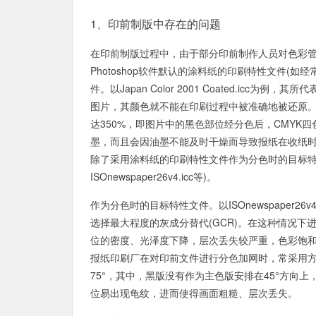
1、印前制版中存在的问题
在印前制版过程中，由于部分印前制作人员对色彩管
Photoshop软件默认的涂料纸的印刷特性文件(如经常被采用
件。以Japan Color 2001 Coated.i
图片，其颜色就不能在印刷过程中被准确地被还原。更加明显的
达350%，即图片中的黑色部位经分色后，CMYK
墨，而且会因油墨不能及时干燥而导致报纸在收纸
除了采用涂料纸的印刷特性文件作为分色时的目标特
ISOnewspaper26v4.icc等)。
作为分色时的目标特性文件。以ISOnewspaper2
选择最大程度的灰成分替代(GCR)。在这种情况
位的密度、光泽度下降，层次丢失较严重，色彩饱
报纸印刷厂在对印前文件进行分色加网时，常采用方形网
75°，其中，黑版没有作为主色版安排在45°方向
位易出现龟纹，进而使得画面粗糙、层次丢失。