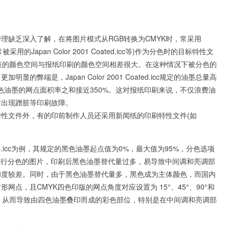
理缺乏深入了解，在将图片模式从RGB转换为CMYK时，常采用
的Japan Color 2001 Coated.icc等)作为分色时的目标特性文
cc为例，其所代表的颜色空间与报纸印刷的颜色空间相差很大。在这种情况下被分色的
弊端是，Japan Color 2001 Coated.icc规定的油墨总量高
四色油墨的网点面积率之和接近350%。这对报纸印刷来说，不仅浪费油
时出现蹭脏等印刷故障。
性文件外，有的印前制作人员还采用新闻纸的印刷特性文件(如
6v4.icc为例，其规定的黑色油墨起点值为0%，最大值为95%，分色选项
下进行分色的图片，印刷后黑色油墨替代量过多，易导致中间调和亮调部
和度较差。同时，由于黑色油墨替代量多，黑色成为主体颜色，而国内
点，且CMYK四色印版的网点角度对应设置为 15°、45°、90°和
上，从而导致由四色油墨叠印而成的彩色部位，特别是在中间调和亮调部