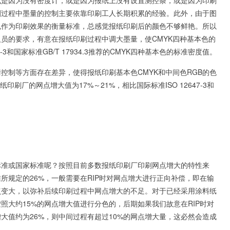
刷过程中墨量的控制主要依靠印刷工人长期积累的经验。此外，由于图
色作为印刷效果的衡量标准，总感觉报纸印刷后的颜色不够鲜艳。所以
员的要求，有意在报纸印刷过程中调大墨量，使CMYK四种基本色的
3和国家标准GB/T 17934.3推荐的CMYK四种基本色的标准密度值。
控制等方面存在差异，使得报纸印刷基本色CMYK和中间色RGB的色
刷厂的网点增大值为17%～21%，相比国际标准ISO 12647-3和
标准或国家标准呢？按照目前多数报纸印刷厂印刷网点增大的特性来
所规定的26%，一般需要在RIP时对网点增大进行正向补偿，即在输
点变大，以弥补后续印刷过程中网点增大的不足。对于已经采用涂料纸
照大约15%的网点增大值进行分色的，后期如果我们故意在RIP时对
大值约为26%，则中间过程有超过10%的网点增大量，这必然会造成