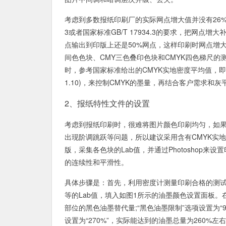
考虑到多数报纸印刷厂的实际网点增大值并没有26%这
3或者国家标准GB/T 17934.3的要求，把网点
点输出到印版上还是50%网点，这样印刷时网点增大值
间色色块、CMY三色叠印色块和CMYK四色梯尺
时，参考国家标准给出的CMYK实地密度平均值，即T响应
1.10)，来控制CMYK的墨量，再结合客户需求
2、报纸特性文件的设置
考虑到报纸印刷时，很难将图片颜色印刷均匀，如果采
出现阶调跳跃等问题，所以建议采用含有CMYK实地
版，采集各色块的Lab值，并通过Photoshop
的连续性和平滑性。
具体步骤是：首先，利用密度计测量印刷合格的测试版
等的Lab值，填入如图1所示的油墨颜色设置面板。
部位的黑色油墨替代量;“黑色油墨限制”选项设置为“
设置为“270%”，实际能达到的油墨总量为260