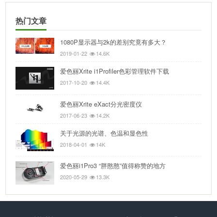
WINDOWS：安装了最新的视频卡
驱动程序，支持双显示需要2个视频
热门文章
卡或支持双视频LUT的双头视频卡
1080P显示器与2k的差别究竟有多大？
保修
自销售之日起十二（12）个月
2019-01-22
14.6K
重量
i1Pro设备：285克（10.1盎司）
爱色丽Xrite i1Profiler色彩管理软件下载
包含
i1Pro 3 Plus分光光度计（测量设
2017-10-20
14.4K
备），校准板，环境光测量头，监
视器支架，定位目标，扫描尺，支
爱色丽Xrite eXact分光密度仪
撑板，USB电缆。用于显示器配置文
2017-06-23
14.2K
件的i1Profiler v3.x软件以及用于显
关于光源的光谱、色温和显色性
示器和打印机的质量检查，
PANTONE Color Manager软件。
2018-04-01
14K
爱色丽i1Pro3 “胖憨憨”值得称赞的地方
2020-05-29
13.3K