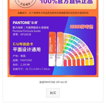
:
软件开发工具包
适用于OEM客户
软件模式
基础和高级
光谱分析仪
具有内置波长检查功能的i1®技术；
带有128像素二极管阵列的全息衍射
光栅
光谱范围
380-730纳米
光谱报告
380 ... 730 nm，步长为10 nm
储存温度范围
-20°至50°C
-4°至122°F
支持的配置文件格
ICC版本2，版本4.3和iccMax
式
潘通PANTONE GP1601B
设备颜色
黑色/银色
购买
显卡
MAC：已安装视频卡的最新驱动程
序；