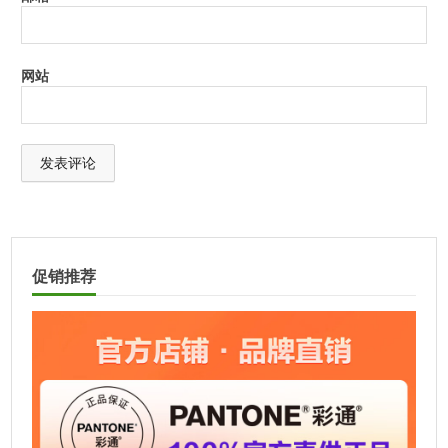
介质厚度
1mm以下
每个工作站支持的
最多4个
网站
显示数量
工作温度范围
10°C至35°C
50°F至95°F
色块大小
扫描模式下的最小贴片尺寸：7 x 7
毫米（0.28英寸x 0.28英寸）（宽度
A
x高度），带传感器标尺10 x 7毫米
l
（0.40英寸x 0.28英寸）（宽度x高
t
度），不带传感器标尺
促销推荐
e
r
光度范围
10纳米; 采样间隔3.5nm
n
处理器
MAC：Intel®Core 2 Duo CPU或更
a
高；WINDOWS：Intel®Core 2
t
Duo或AMD Athlon™XP或更高版本
i
v
短期可重复性-白色
白色时为0.05 dE00（D50,2°，白色
e
时每3秒进行10次测量的平均值）