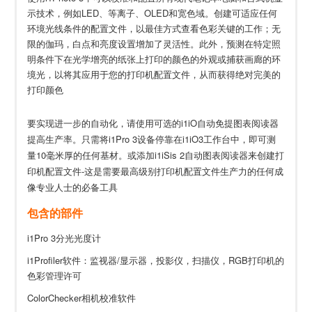
示技术，例如LED、等离子、OLED和宽色域。创建可适应任何
环境光线条件的配置文件，以最佳方式查看色彩关键的工作；无
限的伽玛，白点和亮度设置增加了灵活性。此外，预测在特定照
明条件下在光学增亮的纸张上打印的颜色的外观或捕获画廊的环
境光，以将其应用于您的打印机配置文件，从而获得绝对完美的
打印颜色
要实现进一步的自动化，请使用可选的i1iO自动免提图表阅读器
提高生产率。只需将i1Pro 3设备停靠在i1iO3工作台中，即可测
量10毫米厚的任何基材。或添加i1iSis 2自动图表阅读器来创建打
印机配置文件-这是需要最高级别打印机配置文件生产力的任何成
像专业人士的必备工具
包含的部件
i1Pro 3分光光度计
i1Profiler软件：监视器/显示器，投影仪，扫描仪，RGB打印机的
色彩管理许可
ColorChecker相机校准软件