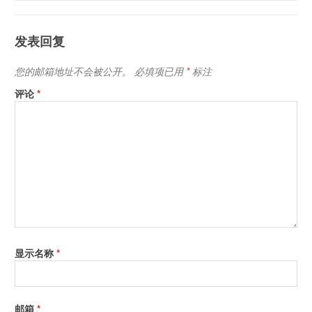
* （与12个BCRA瓷砖（D50，2º）
上温度为23ºC（73.4ºF）的X-Rite制
发表回复
造标准的偏差）
支持的语言
中文（简体），英语，法语，德
您的邮箱地址不会被公开。
必填项已用
*
标注
语，意大利语，日语，韩语，葡萄
评论
*
牙语，西班牙语
光源
i1Pro3 Plus LED照明（包括紫外
线）
测量条件
•M0-含紫外线-ISO 13655：2017
•M1-D50-ISO 13655：2017
•M2-不含紫外线滤光片-ISO
13655：2017
扫描模式下的测量
每秒400次测量
显示名称
*
频率
测量几何
45°/ 0°环形照明光学元件，ISO
13655：2017
邮箱
*