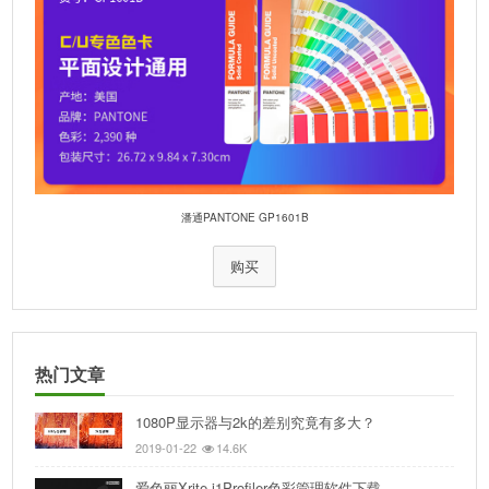
潘通PANTONE GP1601B
购买
热门文章
1080P显示器与2k的差别究竟有多大？
2019-01-22
14.6K
爱色丽Xrite i1Profiler色彩管理软件下载