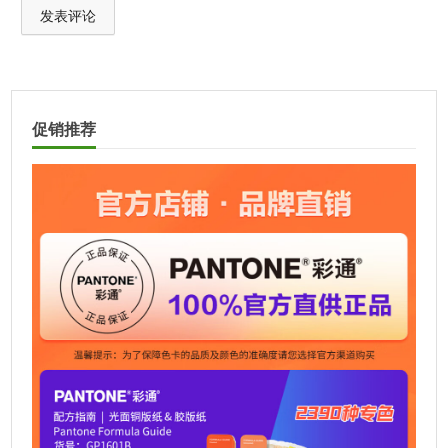
A
l
t
促销推荐
e
r
n
a
t
i
v
e
: