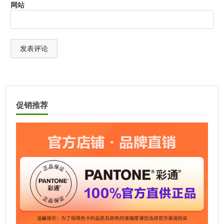
网站
A
l
t
促销推荐
e
r
n
a
t
i
v
e
: