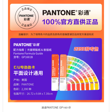
t
i
v
e
:
潘通PANTONE GP1601B