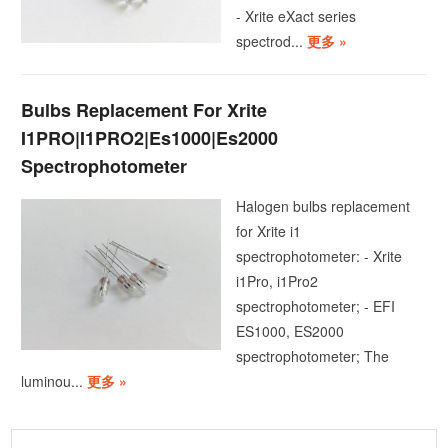
- Xrite eXact series
spectrod...
更多 »
Bulbs Replacement For Xrite
I1PRO|I1PRO2|Es1000|Es2000
Spectrophotometer
Halogen bulbs replacement
for Xrite i1
spectrophotometer: - Xrite
i1Pro, i1Pro2
spectrophotometer; - EFI
ES1000, ES2000
spectrophotometer; The
luminou...
更多 »