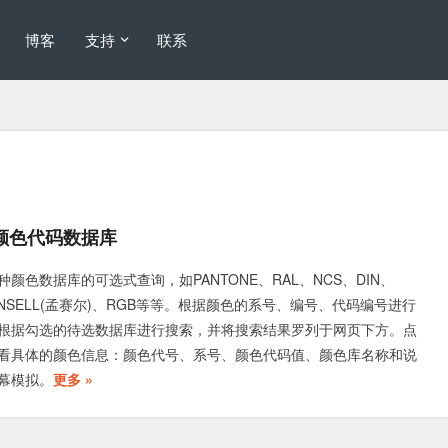
博客
支持
联系
询颜色代码数据库
颜色数据库的可选式查询，如PANTONE、RAL、NCS、DIN、
MUNSELL(孟赛尔)、RGB等等。根据颜色的系号、编号、代码编号进行
根据勾选的待选数据库进行搜索，并将搜索结果罗列于网页下方。点
看具体的颜色信息：颜色代号、系号、颜色代码值、颜色库名称和说
幕模拟。
更多 »