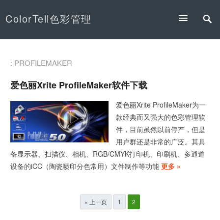
ColorTell色彩管理
: PROFILEMAKER
爱色丽Xrite ProfileMaker软件下载
爱色丽Xrite ProfileMaker为一
款经典而又强大的色彩管理软
件，目前虽然以前停产，但是
用户群还是非常的广泛。其具
备显示器、扫描仪、相机、RGB/CMYK打印机、印刷机、多通道
设备的iCC（陶瓷喷印分色常用）文件制作等功能
更多 »
文
« 上一页
1
2
章