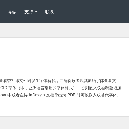
博客
支持
联系
查看或打印文件时发生字体替代，并确保读者以其原始字体查看文
 CID 字体（即，亚洲语言常用的字体格式），否则嵌入仅会稍微增加
obat 中或者在将 InDesign 文档导出为 PDF 时可以嵌入或替代字体。