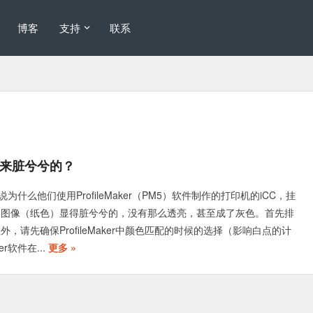
博客
支持
联系
印出来脏兮兮的？
什么他们使用ProfileMaker（PM5）软件制作的打印机的iCC，挂
的图像（纸色）显得脏兮兮的，没有那么透亮，甚至成了灰色。首先排
外，请先确保ProfileMaker中颜色匹配的时候的选择（影响白点的计
ker软件在...
更多 »